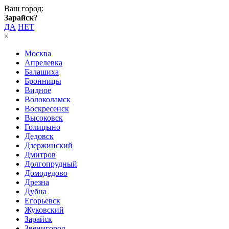
Ваш город:
Зарайск
?
ДА
НЕТ
×
Москва
Апрелевка
Балашиха
Бронницы
Видное
Волоколамск
Воскресенск
Высоковск
Голицыно
Дедовск
Дзержинский
Дмитров
Долгопрудный
Домодедово
Дрезна
Дубна
Егорьевск
Жуковский
Зарайск
Звенигород