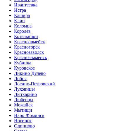
Ивантеевка
Истра
Кашира
Клин
Коломна
Королёв
Котельники
Красноармейск
Красногорск
Краснозаводск
Краснознаменск
Кубинка
Куровское
Ликино-Дулево
Лобня
Лосино-Петровский
Луховицы
Лыткарино
Люберцы
Можайск
Мытищи
Наро-Фоминск
Ногинск
Одинцово