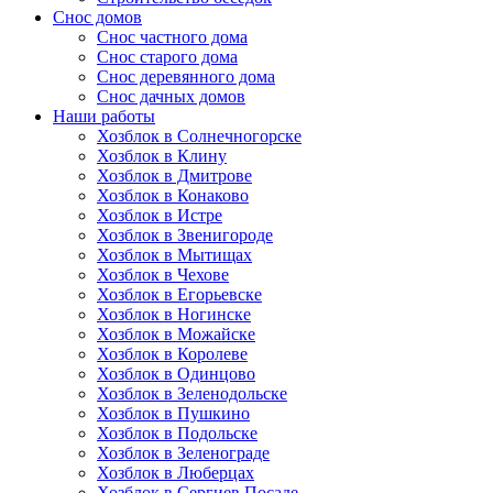
Снос домов
Снос частного дома
Снос старого дома
Снос деревянного дома
Снос дачных домов
Наши работы
Хозблок в Солнечногорске
Хозблок в Клину
Хозблок в Дмитрове
Хозблок в Конаково
Хозблок в Истре
Хозблок в Звенигороде
Хозблок в Мытищах
Хозблок в Чехове
Хозблок в Егорьевске
Хозблок в Ногинске
Хозблок в Можайске
Хозблок в Королеве
Хозблок в Одинцово
Хозблок в Зеленодольске
Хозблок в Пушкино
Хозблок в Подольске
Хозблок в Зеленограде
Хозблок в Люберцах
Хозблок в Сергиев Посаде