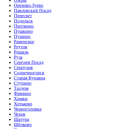
Озёры
Орехово-Зуево
Павловский Посад
Пересвет
Подольск
Протвино
Пушкино
Пущино
Раменское
Реутов
Рошаль
Руза
Сергиев Посад
Серпухов
Солнечногорск
Старая Купавна
Ступино
Талдом
Фрязино
Химки
Хотьково
Черноголовка
Чехов
Шатура
Щёлково