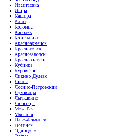
Ивантеевка
Истра
Кашира
Клин
Коломна
Королёв
Котельники
Красноармейск
Красногорск
Краснозаводск
Краснознаменск
Кубинка
Куровское
Ликино-Дулево
Лобня
Лосино-Петровский
Луховицы
Лыткарино
Люберцы
Можайск
Мытищи
Наро-Фоминск
Ногинск
Одинцово