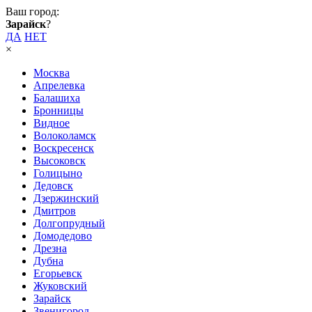
Ваш город:
Зарайск
?
ДА
НЕТ
×
Москва
Апрелевка
Балашиха
Бронницы
Видное
Волоколамск
Воскресенск
Высоковск
Голицыно
Дедовск
Дзержинский
Дмитров
Долгопрудный
Домодедово
Дрезна
Дубна
Егорьевск
Жуковский
Зарайск
Звенигород