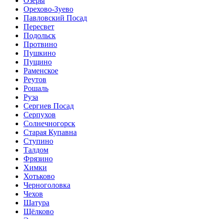
Озёры
Орехово-Зуево
Павловский Посад
Пересвет
Подольск
Протвино
Пушкино
Пущино
Раменское
Реутов
Рошаль
Руза
Сергиев Посад
Серпухов
Солнечногорск
Старая Купавна
Ступино
Талдом
Фрязино
Химки
Хотьково
Черноголовка
Чехов
Шатура
Щёлково