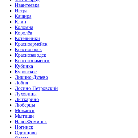
Ивантеевка
Истра
Кашира
Клин
Коломна
Королёв
Котельники
Красноармейск
Красногорск
Краснозаводск
Краснознаменск
Кубинка
Куровское
Ликино-Дулево
Лобня
Лосино-Петровский
Луховицы
Лыткарино
Люберцы
Можайск
Мытищи
Наро-Фоминск
Ногинск
Одинцово