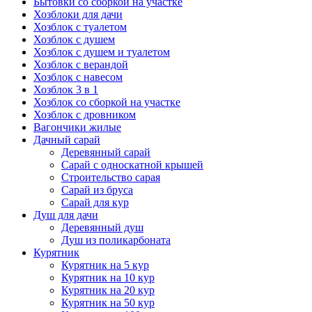
Бытовки со сборкой на участке
Хозблоки для дачи
Хозблок с туалетом
Хозблок с душем
Хозблок с душем и туалетом
Хозблок с верандой
Хозблок с навесом
Хозблок 3 в 1
Хозблок со сборкой на участке
Хозблок с дровником
Вагончики жилые
Дачный сарай
Деревянный сарай
Cарай с односкатной крышей
Строительство сарая
Сарай из бруса
Сарай для кур
Душ для дачи
Деревянный душ
Душ из поликарбоната
Курятник
Курятник на 5 кур
Курятник на 10 кур
Курятник на 20 кур
Курятник на 50 кур