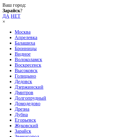
Ваш город:
Зарайск
?
ДА
НЕТ
×
Москва
Апрелевка
Балашиха
Бронницы
Видное
Волоколамск
Воскресенск
Высоковск
Голицыно
Дедовск
Дзержинский
Дмитров
Долгопрудный
Домодедово
Дрезна
Дубна
Егорьевск
Жуковский
Зарайск
Звенигород