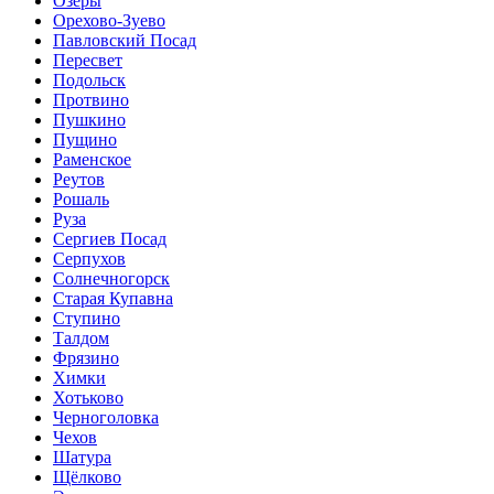
Озёры
Орехово-Зуево
Павловский Посад
Пересвет
Подольск
Протвино
Пушкино
Пущино
Раменское
Реутов
Рошаль
Руза
Сергиев Посад
Серпухов
Солнечногорск
Старая Купавна
Ступино
Талдом
Фрязино
Химки
Хотьково
Черноголовка
Чехов
Шатура
Щёлково